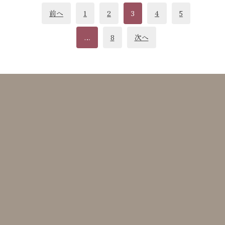
投
稿
前へ
1
2
3
4
5
ナ
…
8
次へ
ビ
ゲ
ー
シ
ョ
ン