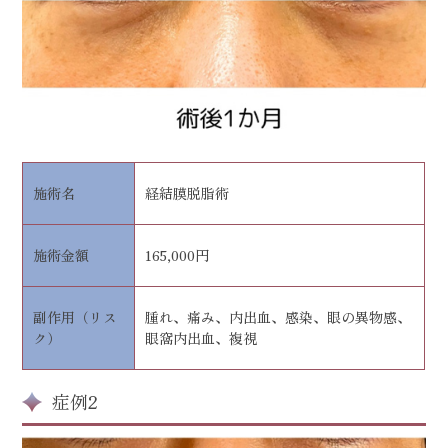
施術名
経結膜脱脂術
施術金額
165,000円
副作用（リス
腫れ、痛み、内出血、感染、眼の異物感、
ク）
眼窩内出血、複視
症例2