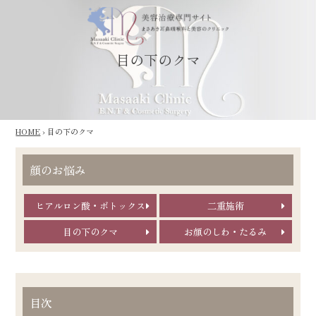
目の下のクマ
HOME
›
目の下のクマ
顔のお悩み
ヒアルロン酸・ボトックス
二重施術
目の下のクマ
お顔のしわ・たるみ
目次