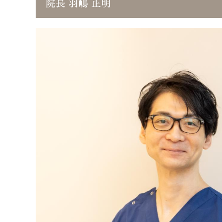
院長 羽嶋 正明