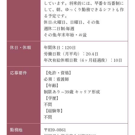
しています。将来的には、早番を当番制に
して、朝、ゆっくり勤務できるシフトも作
る予定です。
休日:火曜日、日曜日、その他
週休二日制:毎週
その他:年末年始・お盆
休日・休暇
年間休日：120日
労働日数（月平均）：20.4日
年次有給休暇日数（6ヶ月経過後）：10日
応募要件
【免許・資格】
必須：看護師
【年齢】
制限あり～39歳 キャリア形成
【学歴】
不問
【経験等】
不問
勤務地
〒839-0861