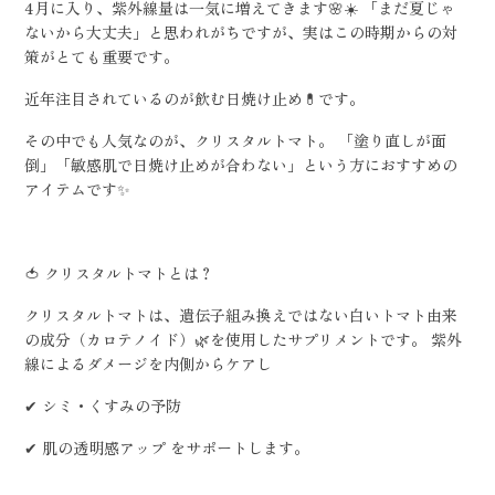
4月に入り、紫外線量は一気に増えてきます🌸☀️ 「まだ夏じゃ
ないから大丈夫」と思われがちですが、実はこの時期からの対
策がとても重要です。
近年注目されているのが飲む日焼け止め💊です。
その中でも人気なのが、クリスタルトマト。 「塗り直しが面
倒」「敏感肌で日焼け止めが合わない」という方におすすめの
アイテムです✨
🍅 クリスタルトマトとは？
クリスタルトマトは、遺伝子組み換えではない白いトマト由来
の成分（カロテノイド）🌿を使用したサプリメントです。 紫外
線によるダメージを内側からケアし
✔ シミ・くすみの予防
✔ 肌の透明感アップ をサポートします。