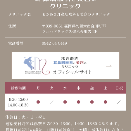
クリニック名
まさあき耳鼻咽喉科と美容のクリニック
住所
〒839-0861 福岡県久留米市合川町77
ツルハドラッグ久留米合川店 2F
電話番号
0942-64-8449
診療時間
月
火
水
木
金
土
日祝
9:30-13:00
●
／
●
●
●
●
／
14:00-18:30
休診日：火・日・祝日
電話受付時間は診察日の9:30~13:00、14:30~18:30になります。
月曜日が祝日の場合、日曜日が診察日、水曜日が休診日になりま