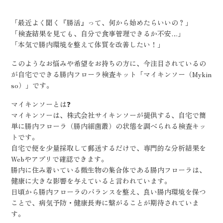
「最近よく聞く『腸活』って、何から始めたらいいの？」
「検査結果を見ても、自分で食事管理できるか不安…」
「本気で腸内環境を整えて体質を改善したい！」
このようなお悩みや希望をお持ちの方に、今注目されているの
が自宅でできる腸内フローラ検査キット「マイキンソー（Mykin
so）」です。
マイキンソーとは❓
マイキンソーは、株式会社サイキンソーが提供する、自宅で簡
単に腸内フローラ（腸内細菌叢）の状態を調べられる検査キッ
トです。
自宅で便を少量採取して郵送するだけで、専門的な分析結果を
Webやアプリで確認できます。
腸内に住み着いている微生物の集合体である腸内フローラは、
健康に大きな影響を与えていると言われています。
日頃から腸内フローラのバランスを整え、良い腸内環境を保つ
ことで、病気予防・健康長寿に繋がることが期待されていま
す。