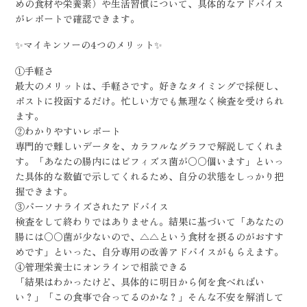
めの食材や栄養素）や生活習慣について、具体的なアドバイス
がレポートで確認できます。
✨マイキンソーの4つのメリット✨
①手軽さ
最大のメリットは、手軽さです。好きなタイミングで採便し、
ポストに投函するだけ。忙しい方でも無理なく検査を受けられ
ます。
②わかりやすいレポート
専門的で難しいデータを、カラフルなグラフで解説してくれま
す。「あなたの腸内にはビフィズス菌が〇〇個います」といっ
た具体的な数値で示してくれるため、自分の状態をしっかり把
握できます。
③パーソナライズされたアドバイス
検査をして終わりではありません。結果に基づいて「あなたの
腸には〇〇菌が少ないので、△△という食材を摂るのがおすす
めです」といった、自分専用の改善アドバイスがもらえます。
④管理栄養士にオンラインで相談できる
「結果はわかったけど、具体的に明日から何を食べればい
い？」「この食事で合ってるのかな？」そんな不安を解消して