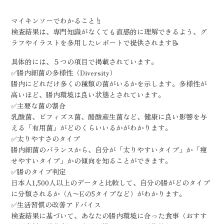
マイキンソーでわかること☝️
検査結果は、専門知識がなくても直感的に理解できるよう、グ
ラフやイラストを多用したレポートで提供されます📝
具体的には、５つの項目で掲載されています。
✅腸内細菌の多様性（Diversity）
腸内にどれだけ多くの種類の菌がいるかを示します。多様性が
高いほど、腸内環境は良い状態とされています。
✅主要な菌の割合
乳酸菌、ビフィズス菌、酪酸産生菌など、健康に良い影響を与
える「有用菌」がどのくらいいるかがわかります。
✅太りやすさのタイプ
腸内細菌のバランスから、自分が「太りやすいタイプ」か「痩
せやすいタイプ」かの傾向を知ることができます。
✅腸のタイプ判定
日本人1,500人以上のデータと比較して、自分の腸がどのタイプ
に分類されるか（A〜Eの5タイプなど）がわかります。
✅生活習慣の改善アドバイス
検査結果に基づいて、あなたの腸内環境に合った食事（おすす