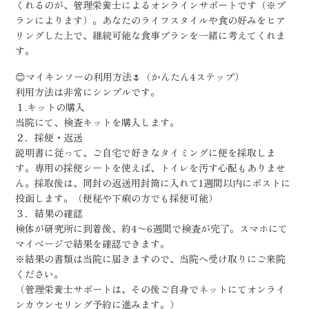
くれるのが、管理栄養士によるオンラインサポートです（※プ
ランによります）。あなたのライフスタイルや食の好みをヒア
リングした上で、継続可能な食事プランを一緒に考えてくれま
す。
😊マイキンソーの利用方法🌷（かんたん4ステップ）
利用方法は非常にシンプルです。
１.キットの購入
当院にて、検査キットを購入します。
２．採便・返送
説明書に従って、ご自宅で好きなタイミングに便を採取しま
す。専用の採便シートを使えば、トイレを汚す心配もありませ
ん。採取後は、同封の返送用封筒に入れて1週間以内にポストに
投函します。（便秘や下痢の方でも採便可能）
３．結果の確認
検体が研究所に到着後、約4〜6週間で検査が完了。スマホにて
マイページで結果を確認できます。
※結果の書類は当院に届きますので、当院へ受け取りにご来院
ください。
（管理栄養士サポートは、その後ご自身でネットにてオンライ
ンカウンセリング予約に進みます。）