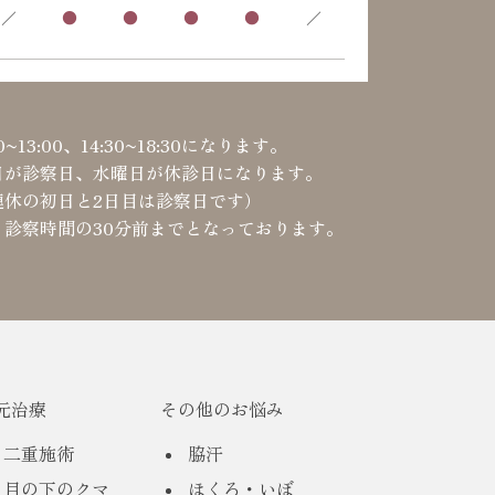
／
●
●
●
●
／
3:00、14:30~18:30になります。
日が診察日、水曜日が休診日になります。
連休の初日と2日目は診察日です）
診察時間の30分前までとなっております。
元治療
その他のお悩み
二重施術
脇汗
目の下のクマ
ほくろ・いぼ