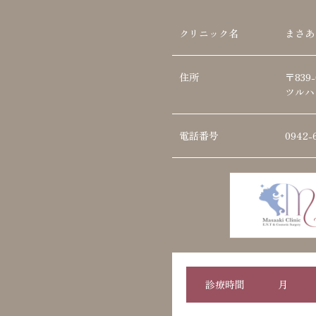
クリニック名
まさあ
住所
〒839
ツルハ
電話番号
0942-
診療時間
月