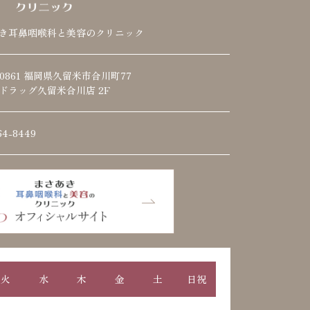
き耳鼻咽喉科と美容のクリニック
-0861 福岡県久留米市合川町77
ドラッグ久留米合川店 2F
64-8449
火
水
木
金
土
日祝